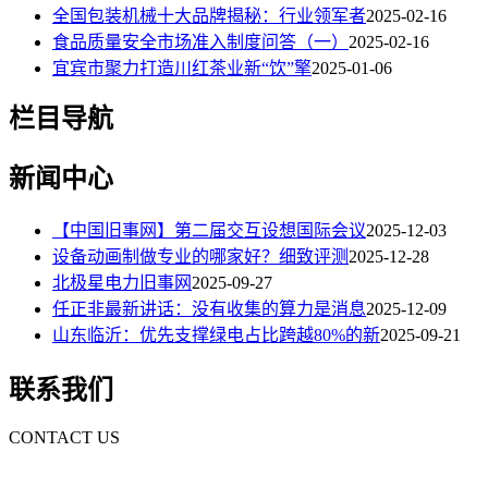
全国包装机械十大品牌揭秘：行业领军者
2025-02-16
食品质量安全市场准入制度问答（一）
2025-02-16
宜宾市聚力打造川红茶业新“饮”擎
2025-01-06
栏目导航
新闻中心
【中国旧事网】第二届交互设想国际会议
2025-12-03
设备动画制做专业的哪家好？细致评测
2025-12-28
北极星电力旧事网
2025-09-27
任正非最新讲话：没有收集的算力是消息
2025-12-09
山东临沂：优先支撑绿电占比跨越80%的新
2025-09-21
联系我们
CONTACT US