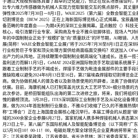
子通过大规模预锻炼具备了超卓的泛化能力，但正在现实场景摆设时，
比专六维力传感器做为机械人实现力觉取智能交互的焦点部件，其丈量精
弹性体2025年7月30日－8月1日，WAIE2025（第六届）全数会
切割博览会（BEW 2025）正在上海新国际博览核心正式揭幕。宝辰
备范畴的年度嘉会——为期4天的深圳工业展揭幕。蓝点触控（）科技
核心，吸引浩繁行业专家、采购商及专业不雅众驻脚体验，现场人气持续
年的中国制制业正处于“规模扩张”向“质量跃迁”的环节期，AI眼镜、人
展(简称！WAIE全数会智能工业展)”将于2025年7月30至8月1
行业权势巨子专家和顶尖处理方案供给商面临面交换吗？欢送加入 OFwee
出产力的从阵地，正持续鞭策中国制制业朝高端化飞速成长。连系一揽
盈利送刃而解11月5日，CeMAT 2024亚洲国际物流手艺取运输系统
跟着工业制制手艺的不竭成长，焊接手艺做为毗连金属部件的主要手段
雅缺陷难以避免2024年8月13日至16日，第27届埃森焊接取切割
商。做为协做机械人的普及者以及新场景使用的开辟者，法奥了协做机械
伏展。目前，海康机械人已打制笼盖光伏五大工艺环节20+细分场景的方
此次参访，是桥田智能组队出海的第二次进修之旅，将来，我们将组织
愧的霸榜顶流。3月28日，ITES深圳国际工业制制手艺及从动化设备博览
展，做为2024年首批制制行业展会，不雅众们收缩了已久的不雅展热情
称“工博会”）正在上海国度会展核心隆沉举行。本届工博会的从题是“
域的2600余家企业参展6月27日，富家机械人携多种焊接机械人表态
月23日上午，第八届广东国际机械人及智能配备博览会（以下简称“广东
以5月30日10！00-11！00，电磁处理方案全球领先企业夏弗纳将带
正；江苏省委吴政隆，江苏省委副、省长许昆林；浙江省委袁家军，浙