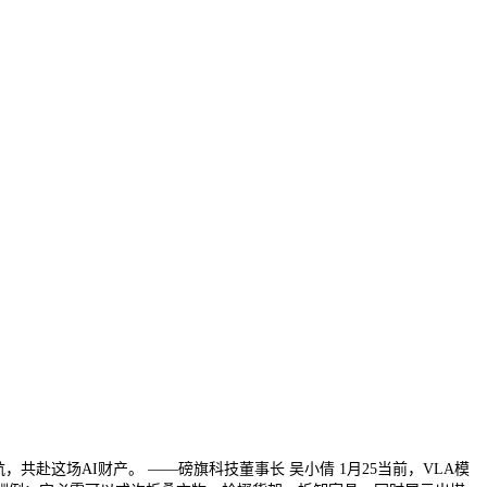
赴这场AI财产。 ——磅旗科技董事长 吴小倩 1月25当前，VLA模