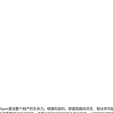
ent激活整个财产的生命力。磅旗科技的，即是取趋向共生、取伙伴共航，共