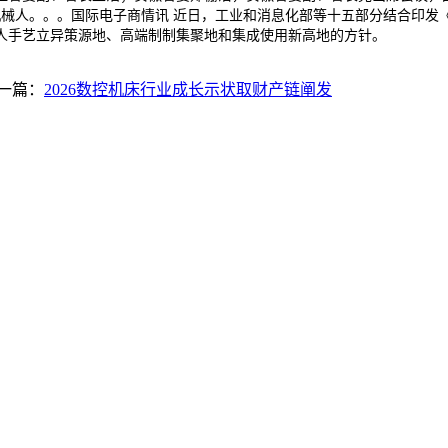
械人。。。国际电子商情讯 近日，工业和消息化部等十五部分结合印发《
械人手艺立异策源地、高端制制集聚地和集成使用新高地的方针。
一篇：
2026数控机床行业成长示状取财产链阐发