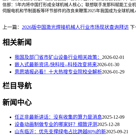
信部：5年内将中国打形成全球机械人核心；联想联手发那科赋能工业机
伺服电机和节制面板等环节部件的改良来鞭策2025年我国成为全球机
上一篇：
2026版中国激光焊接机械人行业市场现状查询拜访
下
相关新闻
我国及部门省市矿山设备行业相关政策：
2026-02-01
嵌入式最新资讯-快科技--科技改变将来
2026-01-30
意愿填报必看！十大热搜专业院校全解析
2026-01-29
栏目导航
新闻中心
任正非最新讲话：没有收集的算力是消息
2025-12-09
设备动画制做专业的哪家好？细致评测
2025-12-28
山东临沂：优先支撑绿电占比跨越80%的新
2025-09-21