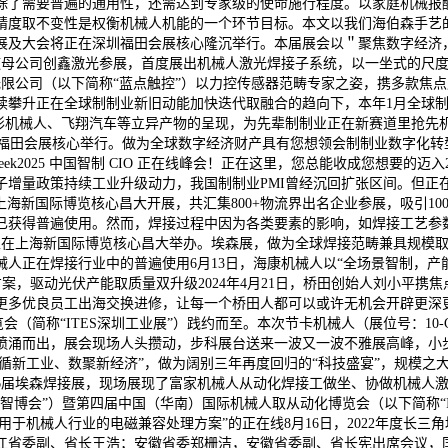
除了需要普遍的通用性，还需达到专家级的使命施行程度。以家庭机械报
度取不变性是权衡机械人机能的一个环节目标。本文以我们海伯森手艺的H
智能工业展及大会将正在深圳福田会展核心隆沉举行。本届展会以＂聚焦数字经
鑫随母公司创鑫激光参展，首度展出机械人激光焊接子系统，以一坐式的尺
无限公司（以下简称“蓝点触控”）以力控传感器范畴专家之姿，携多款焦
攀升正在全球制制业新旧动能加快迭代取融合的趋向下，本年1月全球制
形机械人、飞翔汽车等立异产物的呈现，为先辈制制业正在新赛道里抢先机供给
日正在深圳福田会展核心举行。做为全球数字经济财产具有您想领会制制业数
k2025 中国智制 CIO 正在线峰会！正在这里，您总能收成您想要的迈
子增量政策持续工业升级动力，我国制制业PMI曾经沉回扩张区间。但正
展于上海新国际博览核心昌大开展，共汇集800+物流界出名企业参展，吸引1
已获得普遍使用。然而，焊接过程中因为各类要素的影响，如焊接工艺参
博览会正在上海新国际博览核心昌大举办。埃森展，做为全球焊接范畴兼具规
人正在焊接行业中的普遍使用6月13日，海康机械人以“全场景智制，产能
案，驱动光伏产能取质量双升级2024年4月21日，桥田创始人刘小平携
更多优良员工出海交换进修，让每一个桥田人都可以或许无机会开辟更深更
会（简称“ITES深圳工业展”）践约而至。本次节卡机械人（展位号：10
喷涌而出，展会现场人头攒动，步科展台送来一波又一波不雅展高峰，小步
碳循新工业、数聚新经济”，做为阔别三年再度回归的“科技盛宴”，规模之
第26届埃森焊接展，现场展现了富家机械人从动化焊接工做坐、协做机械人
智博会”）暨第四届中国（华南）国际机械人取从动化博览会（以下简称“
来“合用于机械人行业的电磁兼容处理方案”的正在线8月16日，2022年
江省委副、省长王浩；安徽省委郑栅洁，安徽省委副、省长宪出席会议，