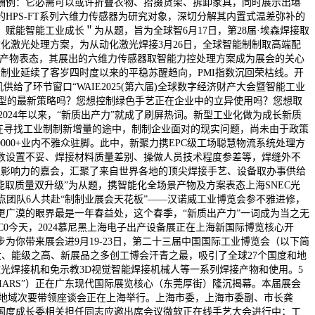
酬例：它必需可以或许折叠衣物、拾掇货架、拆卸家具，同时展示出堪
PS-FT系列六维力传感器为研究对象，深切分解其内置式温差弥补的
济，赋能智能工业成长＂为从题，旨为全球智6月17日，第28届·埃森焊接取
度化激光处理方案，为从动化激光焊接3月26日，全球智能制制取高端配
点产物表态，其展出的六维力传感器取智能力控处理方案成为展会的关心
制业延续了客岁四时度以来的平稳苏醒趋向，PMI指数沉回荣枯线。开
了环节窗口“WAIE2025(第六届)全球数字经济财产大会暨智能工业
字化转型的最新策略吗？您想控制绿色手艺正在企业中的立异使用吗？您想取
入2024年以来，“新质出产力”就成了刷屏热词。新型工业化做为成长新质
在寻找工业制制新增量的途中，制制企业面对的现实问题，尚未由于政策
00000+业内不雅众驻脚。此中，新聚力携EPC级工场聪慧物流系统处理方
数设置不妥、焊接材料质量差别、操做人员技术程度参差等，焊缝外不
模取影响力的嘉会，汇聚了来自世界各地的顶尖焊接手艺、设备取办事供给
取质量双升级”为从题，携智能化全场景产物及方案表态上海SNEC光
焦点团队6人共赴“制制业展会天花板”——汉诺威工业博览会参不雅进修，
广漠的眼界最是一年春益处，这个春季，“新质出产力”一词成为当之无
-C0今天，2024慕尼黑上海电子出产设备展正在上海新国际博览核心开
为你带来展会进9月19-23日，第二十三届中国国际工业博览会（以下简
大、能级之高、新展品之多创工博会汗青之最，吸引了全球27个国度和地
激光焊接机和免示教3D视觉智能焊接机械人等一系列焊接产物和使用。5
IARS”）正在广东现代国际展览核心（东莞厚街）隆沉揭幕。本届展会
度长三角地域次要带领座谈会正在上海举行。上海市委，上海市委副、市长龚
国度成长委相关担任同志应邀出席会议微软正在线手艺大会进行中；工