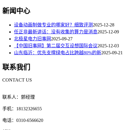
新闻中心
设备动画制做专业的哪家好？细致评测
2025-12-28
任正非最新讲话：没有收集的算力是消息
2025-12-09
北极星电力旧事网
2025-09-27
【中国旧事网】第二届交互设想国际会议
2025-12-03
山东临沂：优先支撑绿电占比跨越80%的新
2025-09-21
联系我们
CONTACT US
联系人：郭经理
手机：18132326655
电话：0310-6566620