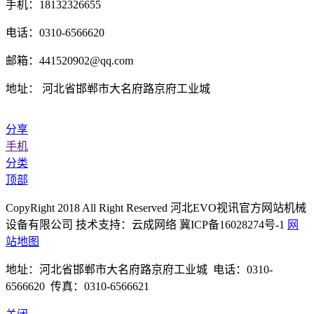
手机：18132326655
电话：0310-6566620
邮箱：441520902@qq.com
地址： 河北省邯郸市大名府路京府工业城
分享
手机
分类
顶部
CopyRight 2018 All Right Reserved 河北EVO视讯官方网站机械
设备有限公司 技术支持：云成网络 冀ICP备16028274号-1
网
站地图
地址：河北省邯郸市大名府路京府工业城 电话：0310-
6566620 传真：0310-6566621