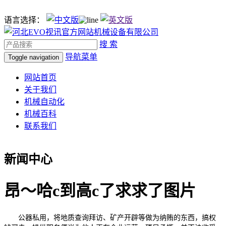
语言选择：
搜 索
导航菜单
Toggle navigation
网站首页
关于我们
机械自动化
机械百科
联系我们
新闻中心
昂～哈c到高c了求求了图片
公器私用，将地质查询拜访、矿产开辟等做为纳贿的东西，搞权