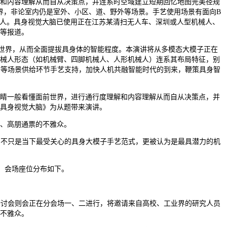
和内容理解从而自从决策点，并连系时空域建立短期回忆地图完美径规
界，非论室内仍是室外、小区、道、野外等场景。手艺使用场景有面向B
械人。具身视觉大脑已使用正在江苏某清扫无人车、深圳或人型机械人、
等报道。
世界，从而全面提拔具身体的智能程度。本演讲将从多模态大模子正在
械人形态（如机械臂、四脚机械人、人形机械人）连系其布局特征，别
场等场景供给环节手艺支持，加快人机共融智能时代的到来，鞭策具身智
睛一般看懂面前世界，进行通行度理解和内容理解从而自从决策点，并
具身视觉大脑》为从题带来演讲。
、高朋通票的不雅众。
不只是当下最受关心的具身大模子手艺范式，更被认为是最具潜力的机
。会场座位分布如下。
讨会则会正在分会场一、二进行，将邀请来自高校、工业界的研究人员
不雅众。