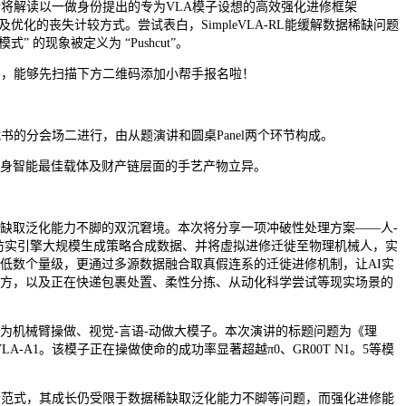
将解读以一做身份提出的专为VLA模子设想的高效强化进修框架
着及优化的丧失计较方式。尝试表白，SimpleVLA-RL能缓解数据稀缺问题
的现象被定义为 “Pushcut”。
，能够先扫描下方二维码添加小帮手报名啦！
的分会场二进行，由从题演讲和圆桌Panel两个环节构成。
身智能最佳载体及财产链层面的手艺产物立异。
取泛化能力不脚的双沉窘境。本次将分享一项冲破性处理方案——人-
仿实引擎大规模生成策略合成数据、并将虚拟进修迁徙至物理机械人，实
低数个量级，更通过多源数据融合取真假连系的迁徙进修机制，让AI实
方，以及正在快递包裹处置、柔性分拣、从动化科学尝试等现实场景的
机械臂操做、视觉-言语-动做大模子。本次演讲的标题问题为《理
-A1。该模子正在操做使命的成功率显著超越π0、GR00T N1。5等模
范式，其成长仍受限于数据稀缺取泛化能力不脚等问题，而强化进修能