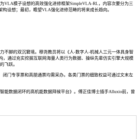
A模子设想的高效强化进修框架SimpleVLA-RL，内容次要分为三
RL架构设想；最初，瞻望VLA强化进修范畴的将来成长趋向。
不脚的双沉窘境。穆尧教员将以《人-数字人-机械人三元一体具身智
架构，通过充实挖掘互联网海量人类行为数据、操纵先辈仿实引擎大规模
的飞跃。
、闭门专享票和高朋通票均需采办。各类门票的细致权益可通过文末左
能数据闭环的高机能数据拜候平台》。傅正佳博士插手Alluxio前，曾