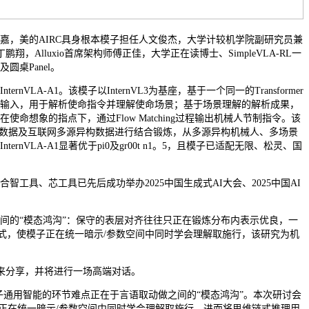
，美的AIRC具身根本模子担任人文俊杰，大学计较机学院副研究员兼
丁鹏翔，Alluxio首席架构师傅正佳，大学正在读博士、SimpleVLA-RL一
桌Panel。
A1。该模子以InternVL3为基座，基于一个同一的Transformer
输入，用于解析使命指令并理解使命场景；基于场景理解的解析成果，
想象的指点下，通过Flow Matching过程输出机械人节制指令。该
实训场数据及互联网多源异构数据进行结合锻炼，从多源异构机械人、多场景
LA-A1显著优于pi0及gr00t n1。5，且模子已适配无限、松灵、国
、芯工具已先后成功举办2025中国生成式AI大会、2025中国AI
的“模态鸿沟”：保守的表层对齐往往只正在锻炼分布内表示优良，一
范式，使模子正在统一暗示/参数空间中同时学会理解取施行，该研究为机
来分享，并将进行一场高端对话。
通用智能的环节难点正在于言语取动做之间的“模态鸿沟”。本次研讨会
子正在统一暗示/参数空间中同时学会理解取施行，进而将思维链式推理用