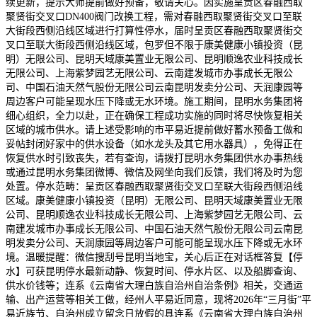
续更新，提示大师提前做好预备，敬请关心。因实施呈贡区春融西取
聚贤街交叉口DN400阀门改换工程，需对春融西取聚贤街交叉口至联
大街段西侧沿线区域进行打算性停水，届时呈贡区春融西取聚贤街交
叉口至联大街段西侧沿线区域，包罗但不限于康美健康小镇投资（昆
明）无限公司、昆明天域康美置业无限公司、昆明顺逸农业科技成长
无限公司、上海紫梦园艺无限公司、云南建发城市办事成长无限公
司、中国石油天然气股份无限公司云南昆明发卖分公司、天润康园等
周边客户可能呈现水压下降或无水环境。施工期间，昆明水务集团将
细心组织，全力以赴，正在确保工程成功实施的同时将尽快恢复相关
区域的城市供水。请上述受影响的市平易近提前做好蓄水预备工做和
妥帖封闭好家中的供水设备（如水龙头及其它用水器具），免得正在
恢复供水时引致丧失，若有查询，请拨打昆明水务集团供水办事热线
或通过昆明水务集团微博、微信及网坐向我们反馈，我们将及时为您
处置。停水范畴：呈贡区春融西取聚贤街交叉口至联大街段西侧沿线
区域。康美健康小镇投资（昆明）无限公司、昆明天域康美置业无限
公司、昆明顺逸农业科技成长无限公司、上海紫梦园艺无限公司、云
南建发城市办事成长无限公司、中国石油天然气股份无限公司云南昆
明发卖分公司、天润康园等周边客户可能可能呈现水压下降或无水环
境。温暖提醒：微信搜刮号昆明当地宝，关心后正在对话框答复【停
水】可获昆明停水最新动静、恢复时间、停水片区、以及船脚查询、
供水价钱等；连系《云南省大理白族自治州自治条例》相关，交通运
输、出产运营等相关工做，经州人平易近同意，现将2026年“三月街”平
易近族节、自治州成立留念日放假的具连系《云南省大理白族自治州