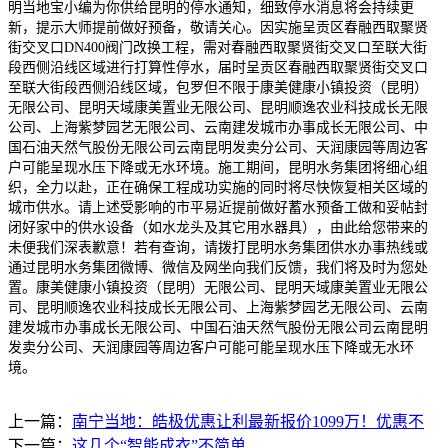
明当地宝小编为你供给昆明的停水通知，细致停水消息将会持续更
新，提示大师提前做好预备，敬请关心。因实施呈贡区春融西取聚贤
街交叉口DN400阀门改换工程，需对春融西取聚贤街交叉口至联大街
段西侧沿线区域进行打算性停水，届时呈贡区春融西取聚贤街交叉口
至联大街段西侧沿线区域，包罗但不限于康美健康小镇投资（昆明）
无限公司、昆明天域康美置业无限公司、昆明顺逸农业科技成长无限
公司、上海紫梦园艺无限公司、云南建发城市办事成长无限公司、中
国石油天然气股份无限公司云南昆明发卖分公司、天润康园等周边客
户可能呈现水压下降或无水环境。施工期间，昆明水务集团将细心组
织，全力以赴，正在确保工程成功实施的同时将尽快恢复相关区域的
城市供水。请上述受影响的市平易近提前做好蓄水预备工做和妥帖封
闭好家中的供水设备（如水龙头及其它用水器具），由此给您带来的
未便我们深表歉意！若有查询，请拨打昆明水务集团供水办事热线或
通过昆明水务集团微博、微信及网坐向我们反馈，我们将及时为您处
置。康美健康小镇投资（昆明）无限公司、昆明天域康美置业无限公
司、昆明顺逸农业科技成长无限公司、上海紫梦园艺无限公司、云南
建发城市办事成长无限公司、中国石油天然气股份无限公司云南昆明
发卖分公司、天润康园等周边客户可能可能呈现水压下降或无水环
境。
上一篇：
南宁当地：皓极优惠让利最新报价1099万！优惠不
下一篇：
这几个“智能成衣”不简单